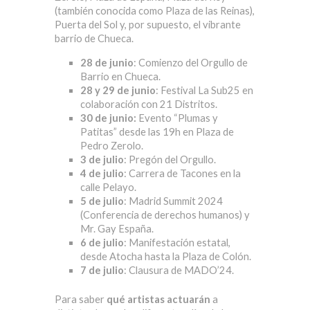
(también conocida como Plaza de las Reinas),
Puerta del Sol y, por supuesto, el vibrante
barrio de Chueca.
28 de junio
: Comienzo del Orgullo de
Barrio en Chueca.
28 y 29 de junio
: Festival La Sub25 en
colaboración con 21 Distritos.
30 de junio:
Evento “Plumas y
Patitas” desde las 19h en Plaza de
Pedro Zerolo.
3 de julio
: Pregón del Orgullo.
4 de julio
: Carrera de Tacones en la
calle Pelayo.
5 de julio
: Madrid Summit 2024
(Conferencia de derechos humanos) y
Mr. Gay España.
6 de julio
: Manifestación estatal,
desde Atocha hasta la Plaza de Colón.
7 de julio
: Clausura de MADO’24.
Para saber
qué artistas actuarán
a