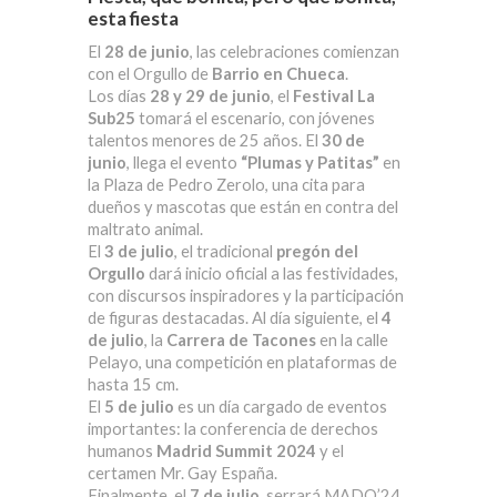
esta fiesta
El
28 de junio
, las celebraciones comienzan
con el Orgullo de
Barrio en Chueca
.
Los días
28 y 29 de junio
, el
Festival La
Sub25
tomará el escenario, con jóvenes
talentos menores de 25 años. El
30 de
junio
, llega el evento
“Plumas y Patitas”
en
la Plaza de Pedro Zerolo, una cita para
dueños y mascotas que están en contra del
maltrato animal.
El
3 de julio
, el tradicional
pregón del
Orgullo
dará inicio oficial a las festividades,
con discursos inspiradores y la participación
de figuras destacadas. Al día siguiente, el
4
de julio
, la
Carrera de Tacones
en la calle
Pelayo, una competición en plataformas de
hasta 15 cm.
El
5 de julio
es un día cargado de eventos
importantes: la conferencia de derechos
humanos
Madrid Summit 2024
y el
certamen Mr. Gay España.
Finalmente, el
7 de julio
, serrará MADO’24,